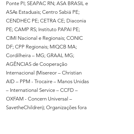
Ponte PI; SEAPAC RN; ASA BRASIL e
ASAs Estaduais; Centro Sabiá PE;
CENDHEC PE; CETRA CE; Diaconia
PE; CAMP RS; Instituto PAPAI PE;
CIMI Nacional e Regionais; CONIC
DF; CPP Regionais; MIQCB MA;
Cordilheira – MG; GRAAL MG;
AGÊNCIAS de Cooperação
Internacional (Misereor – Christian
AID – PPM - Trocaire – Manos Unidas
– International Service – CCFD –
OXFAM - Concern Universal –
SavetheChildren); Organizações fora
do Brasil (na Argentina, Colômbia e
América Central).